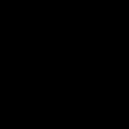
na Modal 10000