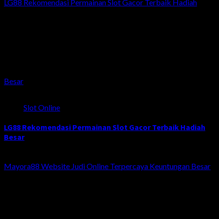
LG88 Rekomendasi Permainan Slot Gacor Terbaik Hadiah
Besar
3 min read
Slot Online
LG88 Rekomendasi Permainan Slot Gacor Terbaik Hadiah
Besar
October 5, 2024
Mayora88 Website Judi Online Terpercaya Keuntungan Besar