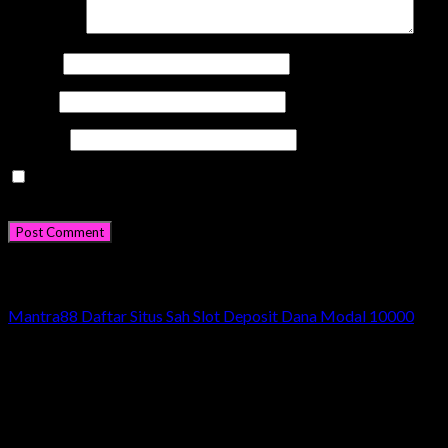
Comment
*
Name
*
Email
*
Website
Save my name, email, and website in this browser for the
next time I comment.
Related Stories
Mantra88 Daftar Situs Sah Slot Deposit Dana Modal 10000