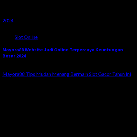
2024
4 min read
Slot Online
Mayora88 Website Judi Online Terpercaya Keuntungan
Besar 2024
October 4, 2024
Mayora88 Tips Mudah Menang Bermain Slot Gacor Tahun Ini