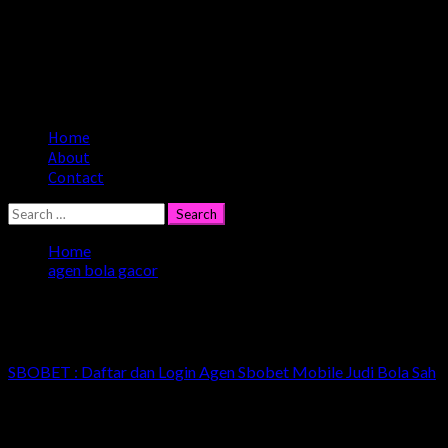
Skip
to
content
Primary
Home
Menu
About
Contact
Search
for:
Home
agen bola gacor
agen bola gacor
SBOBET : Daftar dan Login Agen Sbobet Mobile Judi Bola Sah