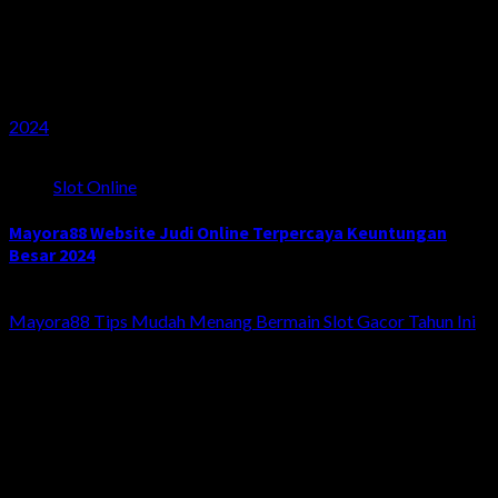
2024
3 min read
Slot Online
Mayora88 Website Judi Online Terpercaya Keuntungan
Besar 2024
October 4, 2024
Mayora88 Tips Mudah Menang Bermain Slot Gacor Tahun Ini