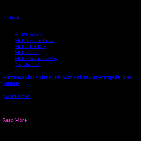
Terbaik
6 min read
RTP Live Slot
Slot Deposit Pulsa
Slot Joker123
Slot Online
Slot Pragmatic Play
Tips & Trik
Mantra88 Slot > Situs Judi Slot Online Gacor Populer Dan
Terbaik
rosierushton
May 30, 2023
Mantra88 Slot kejadian slot online waktu ini bukanlah sebagai
soal terlarang pada masyarakat, sebab sebenarnya ada
beberapa...
Read More
You may have missed