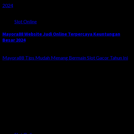
2024
3 min read
Slot Online
Mayora88 Website Judi Online Terpercaya Keuntungan
Besar 2024
October 4, 2024
Mayora88 Tips Mudah Menang Bermain Slot Gacor Tahun Ini
3 min read