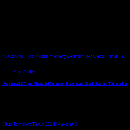
Mayora88 Tips Mudah Menang Bermain Slot Gacor Tahun Ini
3 min read
Slot Online
Mayora88 Tips Mudah Menang Bermain Slot Gacor Tahun Ini
October 3, 2024
Situs Terhebat Tahun 2024 Mayora88
2 min read