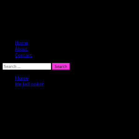
Skip
to
content
Primary
Home
Menu
About
Contact
Search
for:
Home
idn judi poker
idn judi poker