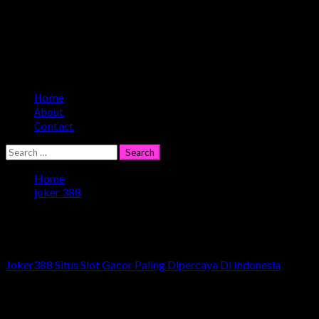
Skip
to
content
Primary
Home
Menu
About
Contact
Search
for:
Home
joker 388
joker 388
Joker388 Situs Slot Gacor Paling Dipercaya Di Indonesia