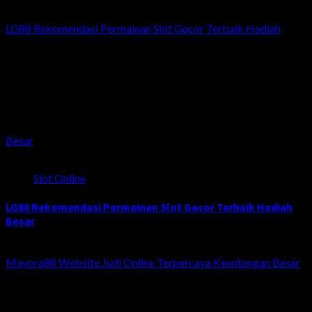
You may have missed
LG88 Rekomendasi Permainan Slot Gacor Terbaik Hadiah
Besar
3 min read
Slot Online
LG88 Rekomendasi Permainan Slot Gacor Terbaik Hadiah
Besar
October 5, 2024
Mayora88 Website Judi Online Terpercaya Keuntungan Besar