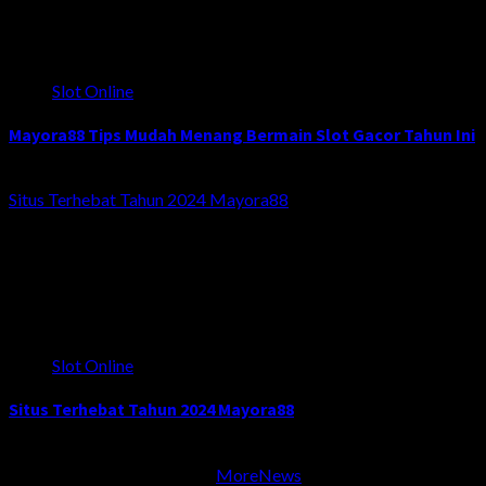
3 min read
Slot Online
Mayora88 Tips Mudah Menang Bermain Slot Gacor Tahun Ini
October 3, 2024
Situs Terhebat Tahun 2024 Mayora88
2 min read
Slot Online
Situs Terhebat Tahun 2024 Mayora88
September 26, 2024
Copyright © Rosierushton
|
MoreNews
by AF themes.