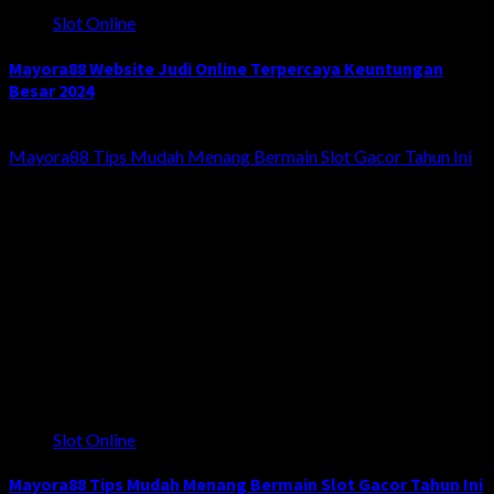
Slot Online
Mayora88 Website Judi Online Terpercaya Keuntungan
Besar 2024
October 4, 2024
Mayora88 Tips Mudah Menang Bermain Slot Gacor Tahun Ini
3 min read
Slot Online
Mayora88 Tips Mudah Menang Bermain Slot Gacor Tahun Ini