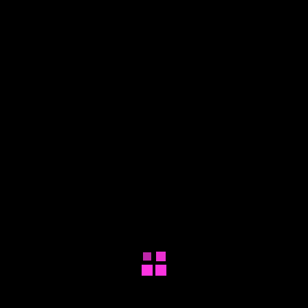
waktu...
Read More
YOU MAY HAVE MISSED
Slot Online