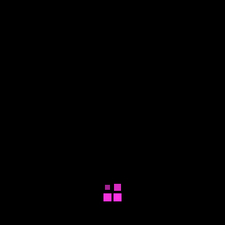
online. Satu...
Read More
YOU MAY HAVE MISSED
Slot Online