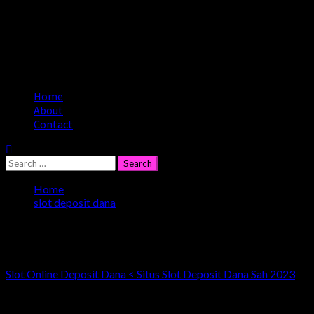
Skip
to
content
Primary
Home
Menu
About
Contact
Search
for:
Home
slot deposit dana
slot deposit dana
Slot Online Deposit Dana < Situs Slot Deposit Dana Sah 2023