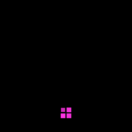
di Indonesia...
Read More
YOU MAY HAVE MISSED
Slot Online